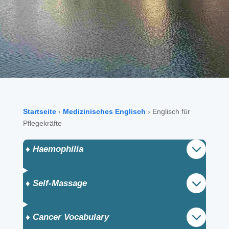
Startseite
›
Medizinisches Englisch
›
Englisch für
Pflegekräfte
♦️ Haemophilia
♦️ Self-Massage
♦️ Cancer Vocabulary