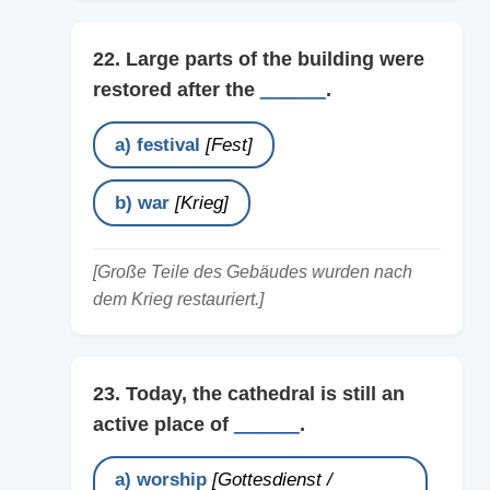
22. Large parts of the building were
restored after the
______
.
a) festival
[Fest]
b) war
[Krieg]
[Große Teile des Gebäudes wurden nach
dem Krieg restauriert.]
23. Today, the cathedral is still an
active place of
______
.
a) worship
[Gottesdienst /