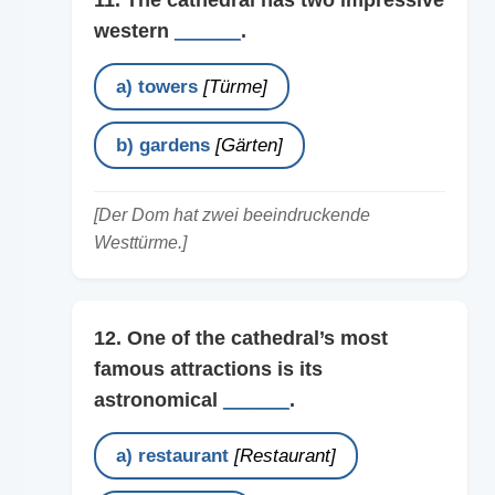
11. The cathedral has two impressive
western
______
.
a) towers
[Türme]
b) gardens
[Gärten]
[Der Dom hat zwei beeindruckende
Westtürme.]
12. One of the cathedral’s most
famous attractions is its
astronomical
______
.
a) restaurant
[Restaurant]