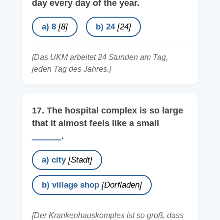
day every day of the year.
a) 8
[8]
b) 24
[24]
[Das UKM arbeitet 24 Stunden am Tag,
jeden Tag des Jahres.]
17. The hospital complex is so large
that it almost feels like a small
______
.
a) city
[Stadt]
b) village shop
[Dorfladen]
[Der Krankenhauskomplex ist so groß, dass