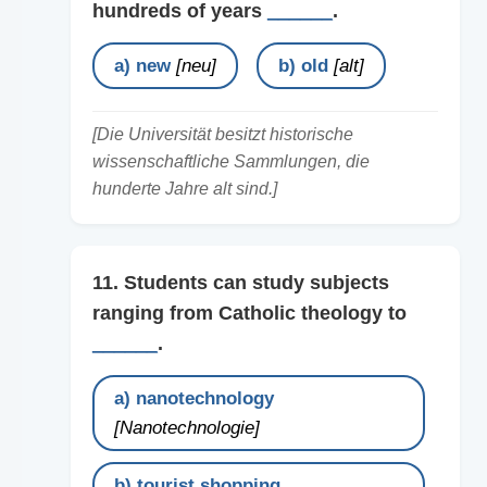
hundreds of years
______
.
a) new
[neu]
b) old
[alt]
[Die Universität besitzt historische
wissenschaftliche Sammlungen, die
hunderte Jahre alt sind.]
11. Students can study subjects
ranging from Catholic theology to
______
.
a) nanotechnology
[Nanotechnologie]
b) tourist shopping