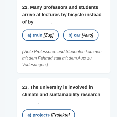
22. Many professors and students
arrive at lectures by bicycle instead
of by
______
.
a) train
[Zug]
b) car
[Auto]
[Viele Professoren und Studenten kommen
mit dem Fahrrad statt mit dem Auto zu
Vorlesungen.]
23. The university is involved in
climate and sustainability research
______
.
a) projects
[Projekte]