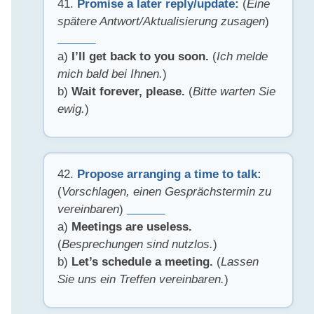
41.
Promise a later reply/update:
(
Eine
spätere Antwort/Aktualisierung zusagen
)
______
a)
I’ll get back to you soon.
(
Ich melde
mich bald bei Ihnen.
)
b)
Wait forever, please.
(
Bitte warten Sie
ewig.
)
42.
Propose arranging a time to talk:
(
Vorschlagen, einen Gesprächstermin zu
vereinbaren
)
______
a)
Meetings are useless.
(
Besprechungen sind nutzlos.
)
b)
Let’s schedule a meeting.
(
Lassen
Sie uns ein Treffen vereinbaren.
)