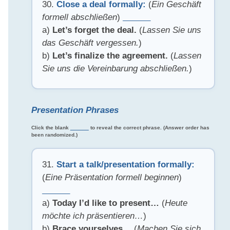
30.
Close a deal formally:
(
Ein Geschäft
formell abschließen
)
______
a)
Let’s forget the deal.
(
Lassen Sie uns
das Geschäft vergessen.
)
b)
Let’s finalize the agreement.
(
Lassen
Sie uns die Vereinbarung abschließen.
)
Presentation Phrases
Click the blank
______
to reveal the correct phrase. (Answer order has
been randomized.)
31.
Start a talk/presentation formally:
(
Eine Präsentation formell beginnen
)
______
a)
Today I’d like to present…
(
Heute
möchte ich präsentieren…
)
b)
Brace yourselves…
(
Machen Sie sich