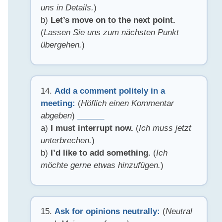
uns in Details.
)
b)
Let’s move on to the next point.
(
Lassen Sie uns zum nächsten Punkt
übergehen.
)
14.
Add a comment politely in a
meeting:
(
Höflich einen Kommentar
abgeben
)
______
a)
I must interrupt now.
(
Ich muss jetzt
unterbrechen.
)
b)
I’d like to add something.
(
Ich
möchte gerne etwas hinzufügen.
)
15.
Ask for opinions neutrally:
(
Neutral