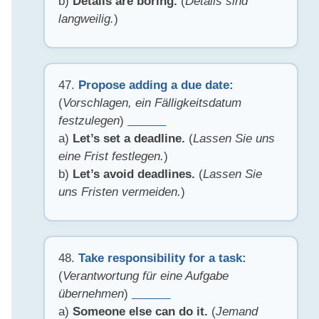
b)
Details are boring.
(
Details sind
langweilig.
)
47.
Propose adding a due date:
(
Vorschlagen, ein Fälligkeitsdatum
festzulegen
)
______
a)
Let’s set a deadline.
(
Lassen Sie uns
eine Frist festlegen.
)
b)
Let’s avoid deadlines.
(
Lassen Sie
uns Fristen vermeiden.
)
48.
Take responsibility for a task:
(
Verantwortung für eine Aufgabe
übernehmen
)
______
a)
Someone else can do it.
(
Jemand