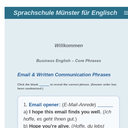
Sprachschule Münster für Englisch
Zum
Hauptinhalt
springen
Willkommen
Business English – Core Phrases
Email & Written Communication Phrases
Click the blank
______
to reveal the correct phrase. (Answer order has
been randomized.)
1.
Email opener:
(
E-Mail-Anrede
)
______
a)
I hope this email finds you well.
(
Ich
hoffe, es geht Ihnen gut.
)
b)
Hope you’re alive.
(
Hoffe, du lebst