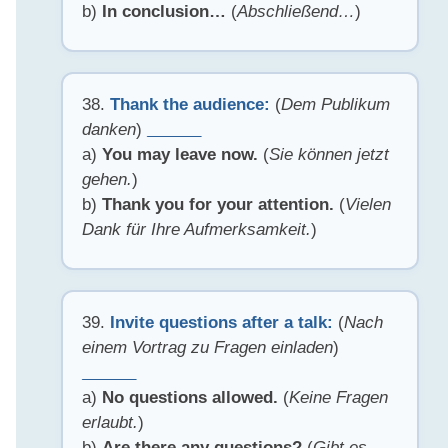
b)
In conclusion…
(
Abschließend…
)
38.
Thank the audience:
(
Dem Publikum
danken
)
______
a)
You may leave now.
(
Sie können jetzt
gehen.
)
b)
Thank you for your attention.
(
Vielen
Dank für Ihre Aufmerksamkeit.
)
39.
Invite questions after a talk:
(
Nach
einem Vortrag zu Fragen einladen
)
______
a)
No questions allowed.
(
Keine Fragen
erlaubt.
)
b)
Are there any questions?
(
Gibt es