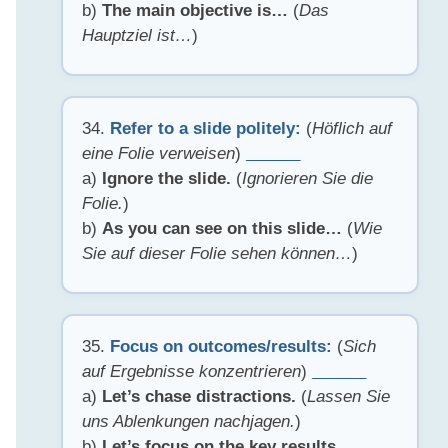
b)
The main objective is…
(
Das
Hauptziel ist…
)
34.
Refer to a slide politely:
(
Höflich auf
eine Folie verweisen
)
______
a)
Ignore the slide.
(
Ignorieren Sie die
Folie.
)
b)
As you can see on this slide…
(
Wie
Sie auf dieser Folie sehen können…
)
35.
Focus on outcomes/results:
(
Sich
auf Ergebnisse konzentrieren
)
______
a)
Let’s chase distractions.
(
Lassen Sie
uns Ablenkungen nachjagen.
)
b)
Let’s focus on the key results.