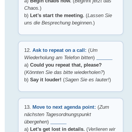
a)
Begin chaos now.
(
Beginnt jetzt das
Chaos.
)
b)
Let’s start the meeting.
(
Lassen Sie
uns die Besprechung beginnen.
)
12.
Ask to repeat on a call:
(
Um
Wiederholung am Telefon bitten
)
______
a)
Could you repeat that, please?
(
Könnten Sie das bitte wiederholen?
)
b)
Say it louder!
(
Sagen Sie es lauter!
)
13.
Move to next agenda point:
(
Zum
nächsten Tagesordnungspunkt
übergehen
)
______
a)
Let’s get lost in details.
(
Verlieren wir