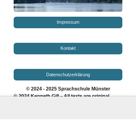
Impressum
Kontakt
Datenschutzerklärung
© 2024 - 2025 Sprachschule Münster
© 2024 Kenneth Gill – All texts are original
educational content; external links are for
reference only.
[
© 2024 Kenneth Gill – Alle Texte
sind originale Bildungsinhalte; externe Links
dienen ausschließlich als Referenz.
]