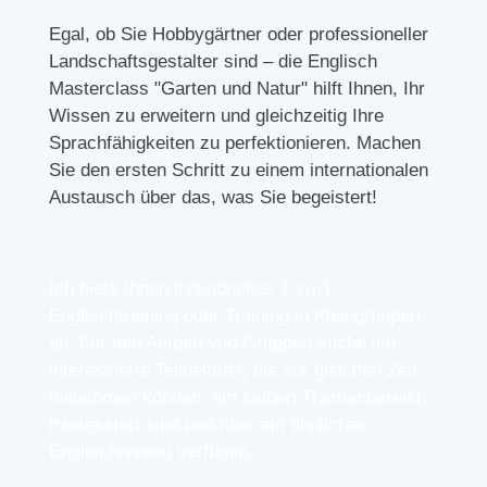
Egal, ob Sie Hobbygärtner oder professioneller
Landschaftsgestalter sind – die Englisch
Masterclass "Garten und Natur" hilft Ihnen, Ihr
Wissen zu erweitern und gleichzeitig Ihre
Sprachfähigkeiten zu perfektionieren. Machen
Sie den ersten Schritt zu einem internationalen
Austausch über das, was Sie begeistert!
Ich biete Ihnen individuelles 1-zu-1
Englischtraining oder Training in Kleingruppen
an. Für den Aufbau von Gruppen suche ich
interessierte Teilnehmer, die zur gleichen Zeit
teilnehmen können, am selben Themenbereich
interessiert sind und über ein ähnliches
Englischniveau verfügen.