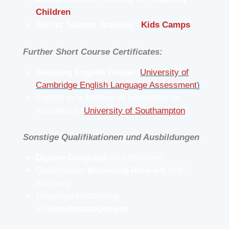
Children
Berlitz Teacher Training -
Kids Camps​
Further Short Course Certificates
:
Teaching English Online
(
University of
Cambridge English Language Assessment
)
English as a Medium of Instruction for
Academics (
University of Southampton
)
Sonstige Qualifikationen und Ausbildungen
Diplom-Geograph
(Uni Münster)
Qualifizierter
Marketing-Referent
(IHK-
Bochum)
Einjährige Fortbildung
in
Umweltmanagement