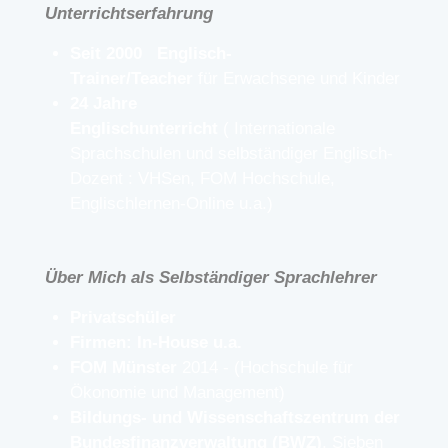
Unterrichtserfahrung
Seit 2000 Englisch-
Trainer/Teacher
für Erwachsene und Kinder
24 Jahre
Englischunterricht
( Internationale
Sprachschulen und selbständiger Englisch-
Dozent : VHSen, FOM Hochschule,
Englischlernen-Online u.a.)
Über Mich als
Selbständiger Sprachlehrer
Privatschüler
Firmen: In-House u.a.
FOM Münster
2014 - (Hochschule für
Ökonomie und Management)
Bildungs- und Wissenschaftszentrum der
Bundesfinanzverwaltung (BWZ)
. Sieben