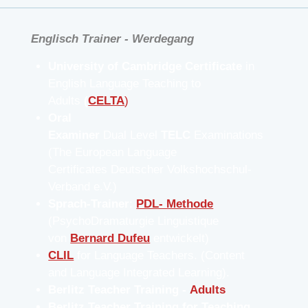
Englisch Trainer - Werdegang
University of Cambridge Certificate
in
English Language Teaching to
Adults
(
CELTA
)
Oral
Examiner
Dual Level
TELC
Examinations
(The European Language
Certificates Deutscher Volkshochschul-
Verband e.V.)
Sprach-Trainer
:
PDL- Methode
(PsychoDramaturgie Linguistique
von
Bernard Dufeu
entwickelt)
CLIL
for Language Teachers. (Content
and Language Integrated Learning).
Berlitz Teacher Training -
Adults
Berlitz Teacher Training for
Teaching