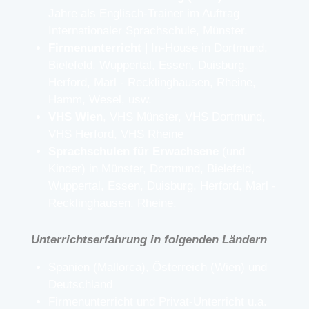
Jahre als Englisch-Trainer im Auftrag
Internationaler Sprachschule, Münster.
Firmenunterricht
| In-House in Dortmund,
Bielefeld, Wuppertal, Essen, Duisburg,
Herford, Marl - Recklinghausen, Rheine,
Hamm, Wesel, usw.
VHS Wien
, VHS Münster, VHS Dortmund,
VHS Herford, VHS Rheine
Sprachschulen für Erwachsene
(und
Kinder) in Münster, Dortmund, Bielefeld,
Wuppertal, Essen, Duisburg, Herford, Marl -
Recklinghausen, Rheine.
Unterrichtserfahrung in folgenden Ländern
Spanien (Mallorca), Österreich (Wien) und
Deutschland​​
Firmenunterricht und Privat-Unterricht u.a.