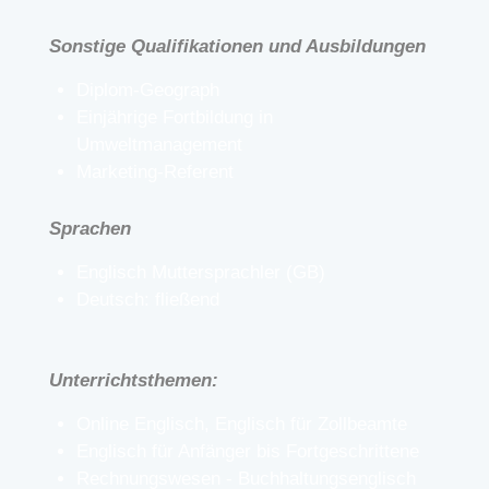
Sonstige Qualifikationen und Ausbildungen
Diplom-Geograph
Einjährige Fortbildung in
Umweltmanagement
Marketing-Referent
Sprachen
Englisch Muttersprachler (GB)
Deutsch: fließend
Unterrichtsthemen:
Online Englisch, Englisch für Zollbeamte
Englisch für Anfänger bis Fortgeschrittene
Rechnungswesen - Buchhaltungsenglisch