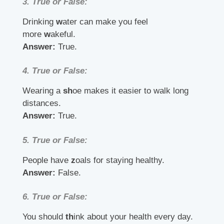
3.
True or False:
Drinking
w
ater can make you feel
more
w
akeful.
Answer:
True.
4.
True or False:
Wearing a
sh
oe makes it easier to walk long
distances.
Answer:
True.
5.
True or False:
People have
z
oals for staying healthy.
Answer:
False.
6.
True or False:
You should
th
ink about your health every day.