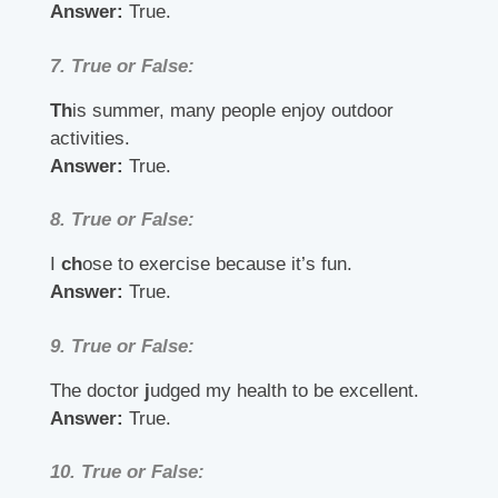
Answer:
True.
7.
True or False:
Th
is summer, many people enjoy outdoor
activities.
Answer:
True.
8.
True or False:
I
ch
ose to exercise because it’s fun.
Answer:
True.
9.
True or False:
The doctor
j
udged my health to be excellent.
Answer:
True.
10.
True or False: