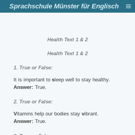
Sprachschule Münster für Englisch
Zum
Hauptinhalt
springen
Health Text 1 & 2
Health Text 1 & 2
1.
True or False:
It is important to
s
leep well to stay healthy.
Answer:
True.
2.
True or False:
V
itamins help our bodies stay
v
ibrant.
Answer:
True.