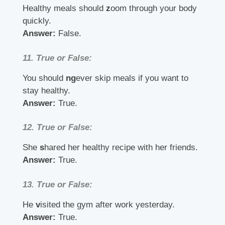
Healthy meals should
z
oom through your body
quickly.
Answer:
False.
11.
True or False:
You should
ng
ever skip meals if you want to
stay healthy.
Answer:
True.
12.
True or False:
She
s
hared her healthy recipe with her friends.
Answer:
True.
13.
True or False:
He
v
isited the gym after work yesterday.
Answer:
True.