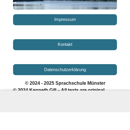
Impressum
Kontakt
Datenschutzerklärung
© 2024 - 2025 Sprachschule Münster
© 2024 Kenneth Gill – All texts are original
educational content; external links are for
reference only.
[
© 2024 Kenneth Gill – Alle Texte
sind originale Bildungsinhalte; externe Links
dienen ausschließlich als Referenz.
]