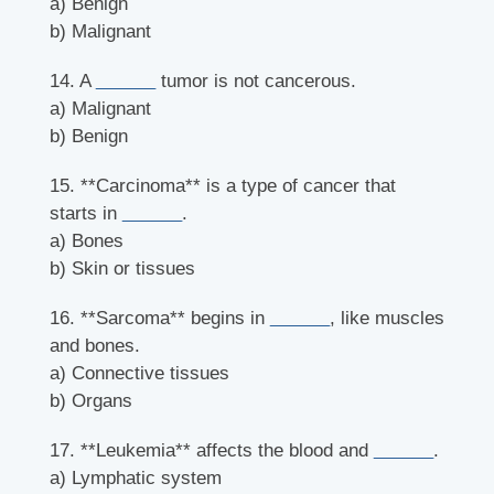
a) Benign
b) Malignant
14. A
______
tumor is not cancerous.
a) Malignant
b) Benign
15. **Carcinoma** is a type of cancer that
starts in
______
.
a) Bones
b) Skin or tissues
16. **Sarcoma** begins in
______
, like muscles
and bones.
a) Connective tissues
b) Organs
17. **Leukemia** affects the blood and
______
.
a) Lymphatic system