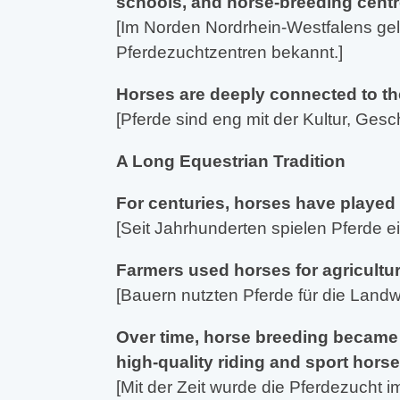
schools, and horse-breeding centr
[Im Norden Nordrhein-Westfalens gele
Pferdezuchtzentren bekannt.]
Horses are deeply connected to the
[Pferde sind eng mit der Kultur, Ges
A Long Equestrian Tradition
For centuries, horses have played a
[Seit Jahrhunderten spielen Pferde e
Farmers used horses for agricultura
[Bauern nutzten Pferde für die Landw
Over time, horse breeding became 
high-quality riding and sport horse
[Mit der Zeit wurde die Pferdezucht i