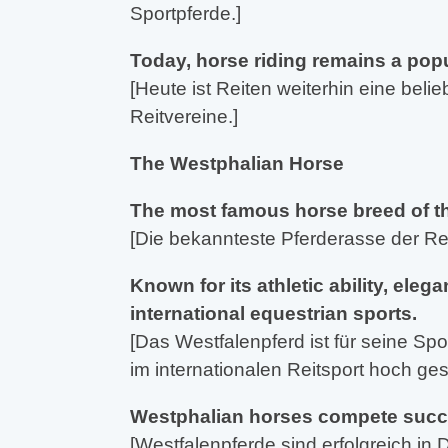
Sportpferde.]
Today, horse riding remains a popul
[Heute ist Reiten weiterhin eine bel
Reitvereine.]
The Westphalian Horse
The most famous horse breed of th
[Die bekannteste Pferderasse der Reg
Known for its athletic ability, el
international equestrian sports.
[Das Westfalenpferd ist für seine S
im internationalen Reitsport hoch ges
Westphalian horses compete succes
[Westfalenpferde sind erfolgreich in 