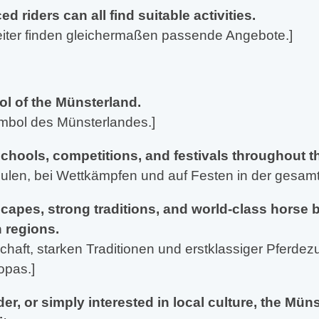
 riders can all find suitable activities.
eiter finden gleichermaßen passende Angebote.]
l of the Münsterland.
mbol des Münsterlandes.]
schools, competitions, and festivals throughout t
hulen, bei Wettkämpfen und auf Festen in der gesam
scapes, strong traditions, and world-class horse
 regions.
haft, starken Traditionen und erstklassiger Pferdez
opas.]
er, or simply interested in local culture, the Müns