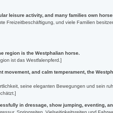
ar leisure activity, and many families own horses 
iebte Freizeitbeschäftigung, und viele Familien besi
e region is the Westphalian horse.
ion ist das Westfalenpferd.]
egant movement, and calm temperament, the Westpha
portlichkeit, seine eleganten Bewegungen und sein 
chätzt.]
sfully in dressage, show jumping, eventing, and
Dressur, Springreiten, Vielseitigkeitsreiten und Fahr