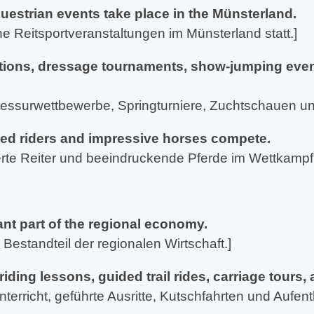
estrian events take place in the Münsterland.
he Reitsportveranstaltungen im Münsterland statt.]
itions, dressage tournaments, show-jumping even
ressurwettbewerbe, Springturniere, Zuchtschauen und 
ted riders and impressive horses compete.
rte Reiter und beeindruckende Pferde im Wettkampf
ant part of the regional economy.
 Bestandteil der regionalen Wirtschaft.]
riding lessons, guided trail rides, carriage tours,
terricht, geführte Ausritte, Kutschfahrten und Aufen