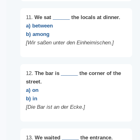
11.
We sat
______
the locals at dinner.
a) between
b) among
[Wir saßen unter den Einheimischen.]
12.
The bar is
______
the corner of the
street.
a) on
b) in
[Die Bar ist an der Ecke.]
13.
We waited
______
the entrance.