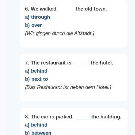
6.
We walked
______
the old town.
a) through
b) over
[Wir gingen durch die Altstadt.]
7.
The restaurant is
______
the hotel.
a) behind
b) next to
[Das Restaurant ist neben dem Hotel.]
8.
The car is parked
______
the building.
a) behind
b) between