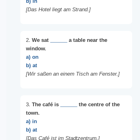
b) in
[Das Hotel liegt am Strand.]
2.
We sat
______
a table near the
window.
a) on
b) at
[Wir saßen an einem Tisch am Fenster.]
3.
The café is
______
the centre of the
town.
a) in
b) at
[Das Café ist im Stadtzentrum.]