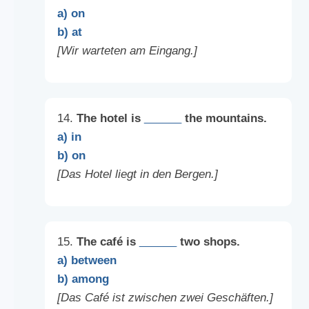
a) on
b) at
[Wir warteten am Eingang.]
14.
The hotel is
______
the mountains.
a) in
b) on
[Das Hotel liegt in den Bergen.]
15.
The café is
______
two shops.
a) between
b) among
[Das Café ist zwischen zwei Geschäften.]