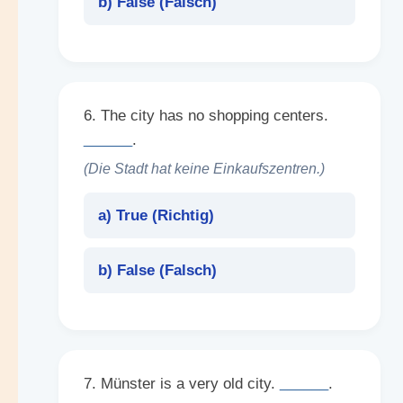
b) False (
Falsch
)
6. The city has no shopping centers.
______
.
(Die Stadt hat keine Einkaufszentren.)
a) True (
Richtig
)
b) False (
Falsch
)
7. Münster is a very old city.
______
.