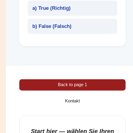
a) True (
Richtig
)
b) False (
Falsch
)
Back to page 1
Kontakt
Start hier — wählen Sie Ihren