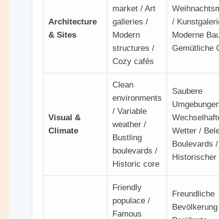
market / Art
Weihnachtsm
Architecture
galleries /
/ Kunstgaleri
& Sites
Modern
Moderne Bau
structures /
Gemütliche 
Cozy cafés
Clean
Saubere
environments
Umgebungen
/ Variable
Visual &
Wechselhaft
weather /
Climate
Wetter / Bel
Bustling
Boulevards /
boulevards /
Historischer
Historic core
Friendly
Freundliche
populace /
Bevölkerung 
Famous